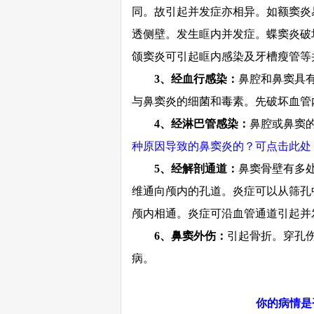
同。故引起并发症亦相异。如额窦炎
透侧壁。发生眶内并发症。蝶窦炎破
颌窦炎可引起眶内感染及牙槽瘦管等
3
、经血行感染：
鼻腔和鼻窦具
与鼻窦炎的细菌和毒素。先破坏血管
4
、经淋巴管感染：
鼻腔或鼻窦
种原因导致的鼻窦炎的？可点击此处
5
、经解剖通道：
鼻窦骨壁有多
维通向颅内的孔道。炎症可以从筛孔
颅内相通。炎症可沿血管通道引起并
6
、鼻窦外伤：
引起骨折。穿孔
病。
你的病情是否