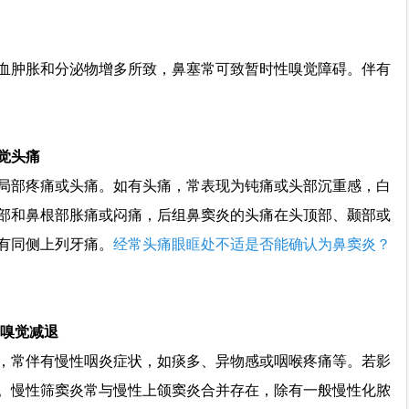
血肿胀和分泌物增多所致，鼻塞常可致暂时性嗅觉障碍。伴有
觉头痛
局部疼痛或头痛。如有头痛，常表现为钝痛或头部沉重感，白
部和鼻根部胀痛或闷痛，后组鼻窦炎的头痛在头顶部、颞部或
有同侧上列牙痛。
经常头痛眼眶处不适是否能确认为鼻窦炎？
嗅觉减退
，常伴有慢性咽炎症状，如痰多、异物感或咽喉疼痛等。若影
。慢性筛窦炎常与慢性上颌窦炎合并存在，除有一般慢性化脓