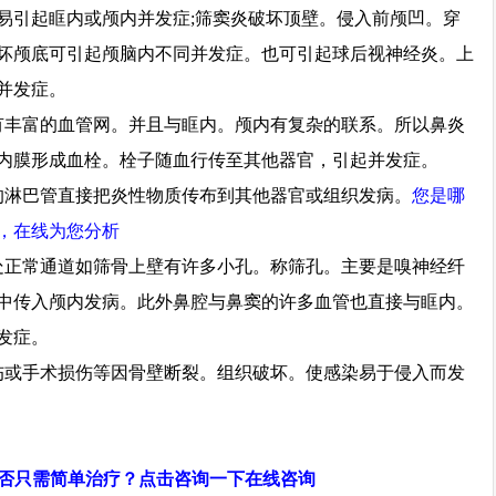
易引起眶内或颅内并发症;筛窦炎破坏顶壁。侵入前颅凹。穿
坏颅底可引起颅脑内不同并发症。也可引起球后视神经炎。上
并发症。
有丰富的血管网。并且与眶内。颅内有复杂的联系。所以鼻炎
内膜形成血栓。栓子随血行传至其他器官，引起并发症。
的淋巴管直接把炎性物质传布到其他器官或组织发病。
您是哪
，在线为您分析
处正常通道如筛骨上壁有许多小孔。称筛孔。主要是嗅神经纤
中传入颅内发病。此外鼻腔与鼻窦的许多血管也直接与眶内。
发症。
伤或手术损伤等因骨壁断裂。组织破坏。使感染易于侵入而发
只需简单治疗？点击咨询一下在线咨询