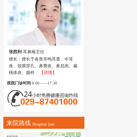
邓瑶珠
副教授 副主任医师
擅长：原西京医院耳鼻咽喉科副教
授，擅长神经耳科领域的研究，尤其
在听功能障碍...
【详情】
医院门诊时间
8:00——17:30
来院路线
Hospital line