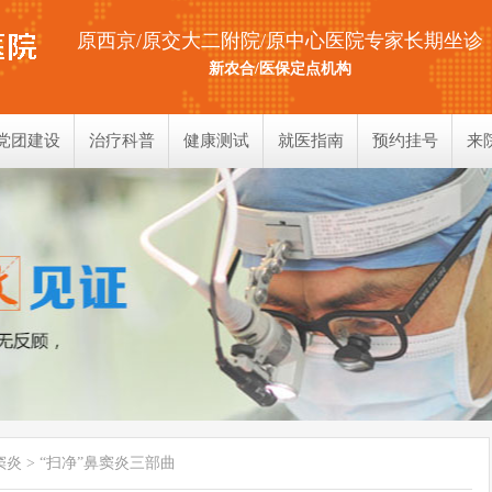
原西京/原交大二附院/原中心医院专家长期坐诊
新农合/医保定点机构
党团建设
治疗科普
健康测试
就医指南
预约挂号
来
耳部测试
鼻部测试
喉部测试
窦炎
> “扫净”鼻窦炎三部曲